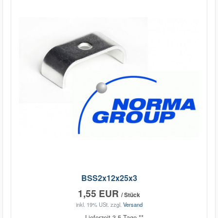
BSS2x12x25x3
1,55 EUR
/ Stück
inkl. 19% USt.
zzgl.
Versand
Lieferzeit 3-5 Tage **