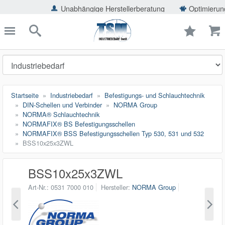
ießen
Unabhängige Herstellerberatung
Optimierung der Eins
TSMShop24.de
schließen
Suche
Startseite
Industriebedarf
Befestigungs- und Schlauchtechnik
DIN-Schellen und Verbinder
NORMA Group
NORMA® Schlauchtechnik
NORMAFIX® BS Befestigungsschellen
NORMAFIX® BSS Befestigungsschellen Typ 530, 531 und 532
BSS10x25x3ZWL
BSS10x25x3ZWL
Art-Nr.
0531 7000 010
Hersteller
NORMA Group