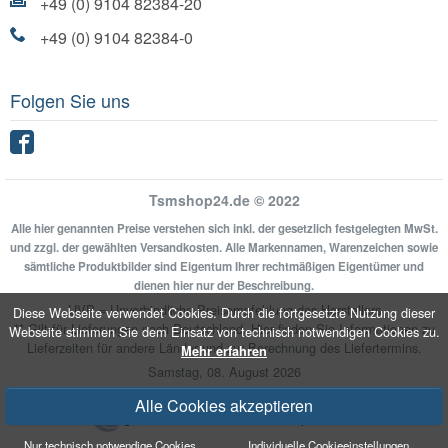
+49 (0) 9104 82384-20
+49 (0) 9104 82384-0
Folgen Sie uns
Facebook
Tsmshop24.de © 2022
Alle hier genannten Preise verstehen sich inkl. der gesetzlich festgelegten MwSt.
und zzgl. der gewählten Versandkosten. Alle Markennamen, Warenzeichen sowie
sämtliche Produktbilder sind Eigentum Ihrer rechtmäßigen Eigentümer und
dienen hier nur der Beschreibung.
UVP = Unverbindliche Preisempfehlung des Herstellers
Diese Webseite verwendet Cookies. Durch die fortgesetzte Nutzung dieser
** Gilt für Lieferungen nach Deutschland.
Hier
finden Sie Informationen zu
Webseite stimmen Sie dem Einsatz von technisch notwendigen Cookies zu.
Lieferzeiten für andere Länder und zur Berechnung des Liefertermins.
Mehr erfahren
Samstag, 08. August 2026
Alle Cookies akzeptieren
Umgesetzt mit
xonic-solutions Shopsoftware
Nur technisch notwendige Cookies
Individuelle Cookieeinstellungen