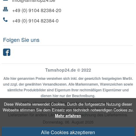
+49 (0) 9104 82384-20
+49 (0) 9104 82384-0
Folgen Sie uns
Facebook
Tsmshop24.de © 2022
Alle hier genannten Preise verstehen sich inkl. der gesetzlich festgelegten MwSt.
und zzgl. der gewählten Versandkosten. Alle Markennamen, Warenzeichen sowie
sämtliche Produktbilder sind Eigentum Ihrer rechtmäßigen Eigentümer und
dienen hier nur der Beschreibung.
UVP = Unverbindliche Preisempfehlung des Herstellers
Diese Webseite verwendet Cookies. Durch die fortgesetzte Nutzung dieser
** Gilt für Lieferungen nach Deutschland.
Hier
finden Sie Informationen zu
Webseite stimmen Sie dem Einsatz von technisch notwendigen Cookies zu.
Lieferzeiten für andere Länder und zur Berechnung des Liefertermins.
Mehr erfahren
Donnerstag, 06. August 2026
Alle Cookies akzeptieren
Umgesetzt mit
xonic-solutions Shopsoftware