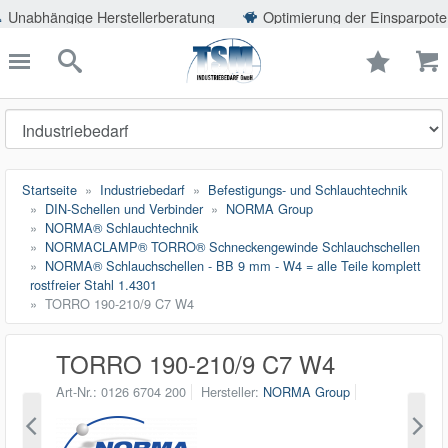
ießen
ge Herstellerberatung
Optimierung der Einsparpotentiale
TSMShop24.de
schließen
Suche
Startseite
Industriebedarf
Befestigungs- und Schlauchtechnik
DIN-Schellen und Verbinder
NORMA Group
NORMA® Schlauchtechnik
NORMACLAMP® TORRO® Schneckengewinde Schlauchschellen
NORMA® Schlauchschellen - BB 9 mm - W4 = alle Teile komplett
rostfreier Stahl 1.4301
TORRO 190-210/9 C7 W4
TORRO 190-210/9 C7 W4
Art-Nr.
0126 6704 200
Hersteller
NORMA Group