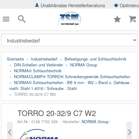
ießen
Unabhängige Herstellerberatung
Optimierung der
TSMShop24.de
schließen
Suche
Startseite
Industriebedarf
Befestigungs- und Schlauchtechnik
DIN-Schellen und Verbinder
NORMA Group
NORMA® Schlauchtechnik
NORMACLAMP® TORRO® Schneckengewinde Schlauchschellen
NORMA® Schlauchschellen - BB 9 mm - W2 = Band u. Gehäuse :
rostfr. Stahl 1.4016 / Schraube : Stahl
TORRO 20-32/9 C7 W2
TORRO 20-32/9 C7 W2
Art-Nr.
0126 7702 026
Hersteller
NORMA Group