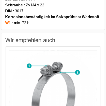
Schraube :
Zy M4 x 22
DIN :
3017
Korrosionsbeständigkeit im Salzsprühtest Werkstoff
W1
:
min. 72 h
Wir empfehlen auch