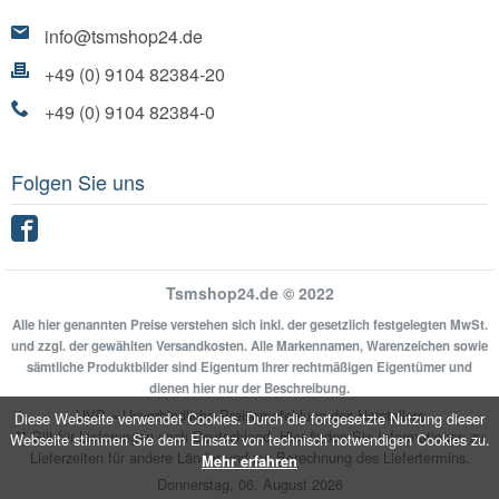
info@tsmshop24.de
+49 (0) 9104 82384-20
+49 (0) 9104 82384-0
Folgen Sie uns
Facebook
Tsmshop24.de © 2022
Alle hier genannten Preise verstehen sich inkl. der gesetzlich festgelegten MwSt.
und zzgl. der gewählten Versandkosten. Alle Markennamen, Warenzeichen sowie
sämtliche Produktbilder sind Eigentum Ihrer rechtmäßigen Eigentümer und
dienen hier nur der Beschreibung.
UVP = Unverbindliche Preisempfehlung des Herstellers
Diese Webseite verwendet Cookies. Durch die fortgesetzte Nutzung dieser
** Gilt für Lieferungen nach Deutschland.
Hier
finden Sie Informationen zu
Webseite stimmen Sie dem Einsatz von technisch notwendigen Cookies zu.
Lieferzeiten für andere Länder und zur Berechnung des Liefertermins.
Mehr erfahren
Donnerstag, 06. August 2026