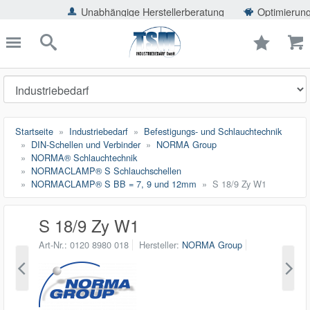
ießen
Unabhängige Herstellerberatung
Optimierung der Einspa
TSMShop24.de
schließen
Suche
Startseite
Industriebedarf
Befestigungs- und Schlauchtechnik
DIN-Schellen und Verbinder
NORMA Group
NORMA® Schlauchtechnik
NORMACLAMP® S Schlauchschellen
NORMACLAMP® S BB = 7, 9 und 12mm
S 18/9 Zy W1
S 18/9 Zy W1
Art-Nr.
0120 8980 018
Hersteller
NORMA Group