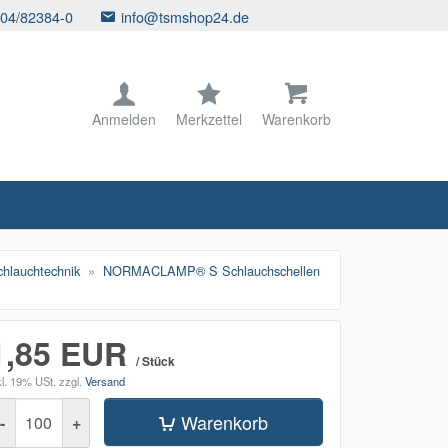
104/82384-0
info@tsmshop24.de
Anmelden
Merkzettel
Warenkorb
lauchtechnik
NORMACLAMP® S Schlauchschellen
1,85 EUR
/ Stück
kl. 19% USt.
zzgl.
Versand
enge
Warenkorb
-
+