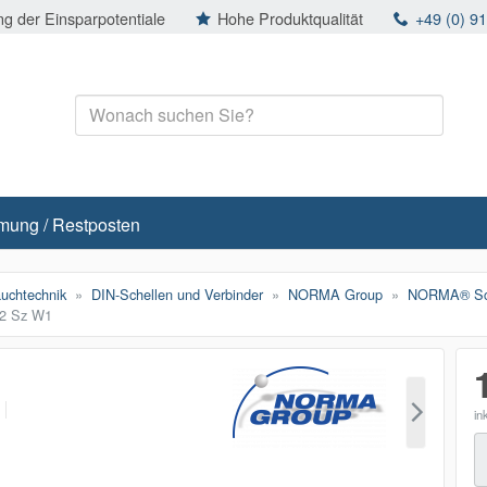
g der Einsparpotentiale
Hohe Produktqualität
+49 (0) 9
mung / Restposten
auchtechnik
DIN-Schellen und Verbinder
NORMA Group
NORMA® Sch
12 Sz W1
p
in
M