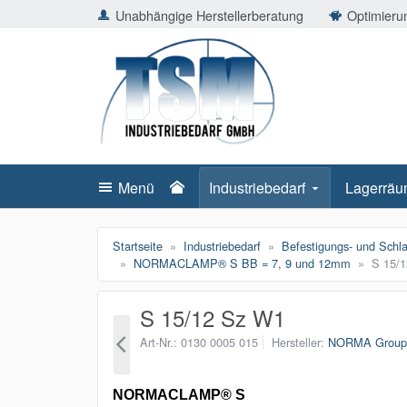
ießen
Unabhängige Herstellerberatung
Optimierun
TSMShop24.de
schließen
Suche
schließen
Suche
Menü
Industriebedarf
Lagerräu
Startseite
Industriebedarf
Befestigungs- und Schl
NORMACLAMP® S BB = 7, 9 und 12mm
S 15/
S 15/12 Sz W1
Art-Nr.
0130 0005 015
Hersteller
NORMA Grou
NORMACLAMP® S