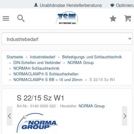
ießen
Unabhängige Herstellerberatung
Optimierung der Ein
TSMShop24.de
schließen
Suche
Startseite
Industriebedarf
Befestigungs- und Schlauchtechnik
DIN-Schellen und Verbinder
NORMA Group
NORMA® Schlauchtechnik
NORMACLAMP® S Schlauchschellen
NORMACLAMP® S BB = 15 und 20mm
S 22/15 Sz W1
S 22/15 Sz W1
Art-Nr.
0140 0000 022
Hersteller
NORMA Group