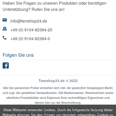
Haben Sie Fragen zu unseren Produkten oder benötigen
Unterstützung? Rufen Sie uns an!
info@tsmshop24.de
+49 (0) 9104 82384-20
+49 (0) 9104 82384-0
Folgen Sie uns
Facebook
Tsmshop24.de © 2022
Alle hier genannten Preise verstehen sich inkl. der gesetzlich festgelegten MwSt.
und zzgl. der gewählten Versandkosten. Alle Markennamen, Warenzeichen sowie
sämtliche Produktbilder sind Eigentum Ihrer rechtmäßigen Eigentümer und
dienen hier nur der Beschreibung.
UVP = Unverbindliche Preisempfehlung des Herstellers
Diese Webseite verwendet Cookies. Durch die fortgesetzte Nutzung dieser
** Gilt für Lieferungen nach Deutschland.
Hier
finden Sie Informationen zu
Webseite stimmen Sie dem Einsatz von technisch notwendigen Cookies zu.