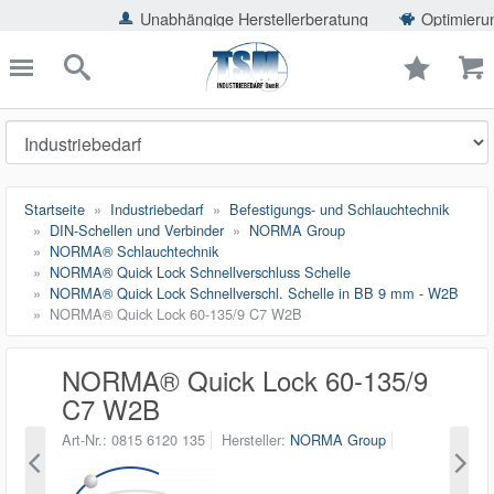
ießen
Unabhängige Herstellerberatung
Optimierung der Einsp
TSMShop24.de
schließen
Suche
Startseite
Industriebedarf
Befestigungs- und Schlauchtechnik
DIN-Schellen und Verbinder
NORMA Group
NORMA® Schlauchtechnik
NORMA® Quick Lock Schnellverschluss Schelle
NORMA® Quick Lock Schnellverschl. Schelle in BB 9 mm - W2B
NORMA® Quick Lock 60-135/9 C7 W2B
NORMA® Quick Lock 60-135/9
C7 W2B
Art-Nr.
0815 6120 135
Hersteller
NORMA Group